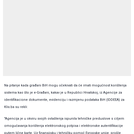
Na pitanje kada građani BiH mogu očekivati da će imati mogućnost korištenja
sistema kao što je e-Građani, kakav je u Republici Hrvatskoj, iz Agencije za
identifikacione dokumente, evidenciju i razmjenu podataka BiH (IDDEEA) za
Klix.ba su rekli:
"Agencija je u okviru svojih ovlaštenja ispunila tehničke preduslove s ciljem
omogućavanja korištenja elektronskog potpisa i elektronske autentifikacije
putem lične karte. Uz finansijsku i tehničku pomoć Evropske unije, prošle