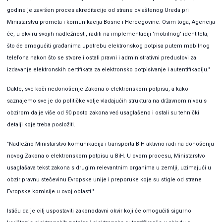
godine je završen proces akreditacije od strane ovlaštenog Ureda pri
Ministarstvu prometa i komunikacija Bosne i Hercegovine. Osim toga, Agencija
će, u okviru svojih nadležnosti, raditi na implementaciji 'mobilnog' identiteta,
što će omogućiti građanima upotrebu elektronskog potpisa putem mobilnog
telefona nakon što se stvore i ostali pravni i administrativni preduslovi za
izdavanje elektronskih certifikata za elektronsko potpisivanje i autentifikaciju."
Dakle, sve koči nedonošenje Zakona o elektronskom potpisu, a kako
saznajemo sve je do političke volje vladajućih struktura na državnom nivou s
obzirom da je više od 90 posto zakona već usaglašeno i ostali su tehnički
detalji koje treba posložiti.
"Nadležno Ministarstvo komunikacija i transporta BiH aktivno radi na donošenju
novog Zakona o elektronskom potpisu u BiH. U ovom procesu, Ministarstvo
usaglašava tekst zakona s drugim relevantnim organima u zemlji, uzimajući u
obzir pravnu stečevinu Evropske unije i preporuke koje su stigle od strane
Evropske komisije u ovoj oblasti."
Ističu da je cilj uspostaviti zakonodavni okvir koji će omogućiti sigurno