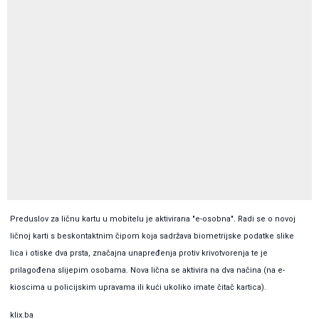
Preduslov za ličnu kartu u mobitelu je aktivirana "e-osobna". Radi se o novoj
ličnoj karti s beskontaktnim čipom koja sadržava biometrijske podatke slike
lica i otiske dva prsta, značajna unapređenja protiv krivotvorenja te je
prilagođena slijepim osobama. Nova lična se aktivira na dva načina (na e-
kioscima u policijskim upravama ili kući ukoliko imate čitač kartica).
klix.ba