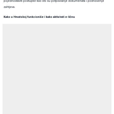
pojednostaviti postupke kao što su potpisivanje dokumenata i podnošenje
zahtjeva.
Kako u Hrvatskoj funkcioniše i kako aktivirati e-ličnu