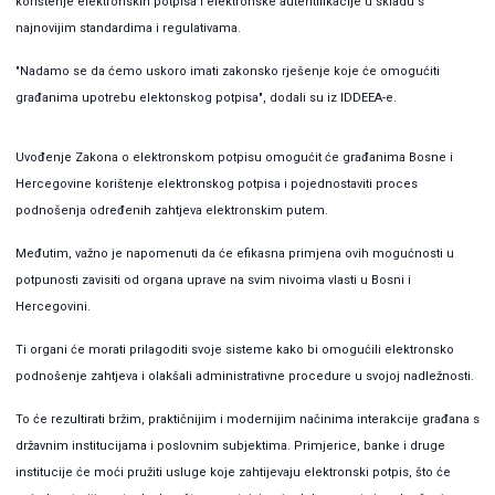
korištenje elektronskih potpisa i elektronske autentifikacije u skladu s
najnovijim standardima i regulativama.
"Nadamo se da ćemo uskoro imati zakonsko rješenje koje će omogućiti
građanima upotrebu elektonskog potpisa", dodali su iz IDDEEA-e.
Uvođenje Zakona o elektronskom potpisu omogućit će građanima Bosne i
Hercegovine korištenje elektronskog potpisa i pojednostaviti proces
podnošenja određenih zahtjeva elektronskim putem.
Međutim, važno je napomenuti da će efikasna primjena ovih mogućnosti u
potpunosti zavisiti od organa uprave na svim nivoima vlasti u Bosni i
Hercegovini.
Ti organi će morati prilagoditi svoje sisteme kako bi omogućili elektronsko
podnošenje zahtjeva i olakšali administrativne procedure u svojoj nadležnosti.
To će rezultirati bržim, praktičnijim i modernijim načinima interakcije građana s
državnim institucijama i poslovnim subjektima. Primjerice, banke i druge
institucije će moći pružiti usluge koje zahtijevaju elektronski potpis, što će