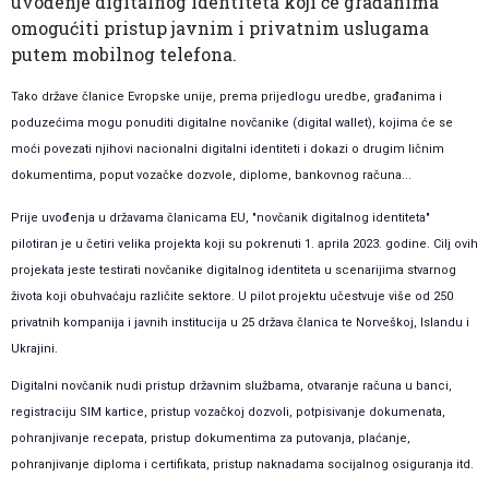
uvođenje digitalnog identiteta koji će građanima
omogućiti pristup javnim i privatnim uslugama
putem mobilnog telefona.
Tako države članice Evropske unije, prema prijedlogu uredbe, građanima i
poduzećima mogu ponuditi digitalne novčanike (digital wallet), kojima će se
moći povezati njihovi nacionalni digitalni identiteti i dokazi o drugim ličnim
dokumentima, poput vozačke dozvole, diplome, bankovnog računa...
Prije uvođenja u državama članicama EU, "novčanik digitalnog identiteta"
pilotiran je u četiri velika projekta koji su pokrenuti 1. aprila 2023. godine. Cilj ovih
projekata jeste testirati novčanike digitalnog identiteta u scenarijima stvarnog
života koji obuhvaćaju različite sektore. U pilot projektu učestvuje više od 250
privatnih kompanija i javnih institucija u 25 država članica te Norveškoj, Islandu i
Ukrajini.
Digitalni novčanik nudi pristup državnim službama, otvaranje računa u banci,
registraciju SIM kartice, pristup vozačkoj dozvoli, potpisivanje dokumenata,
pohranjivanje recepata, pristup dokumentima za putovanja, plaćanje,
pohranjivanje diploma i certifikata, pristup naknadama socijalnog osiguranja itd.