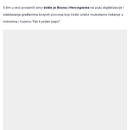
S tim u vezi provjerili smo
dokle je Bosna i Hercegovina
na putu digitalizacije i
olakšavanja građanima brojnih procesa koji često znače mukotrpno čekanje u
redovima i čuvenu "fali ti jedan papir".