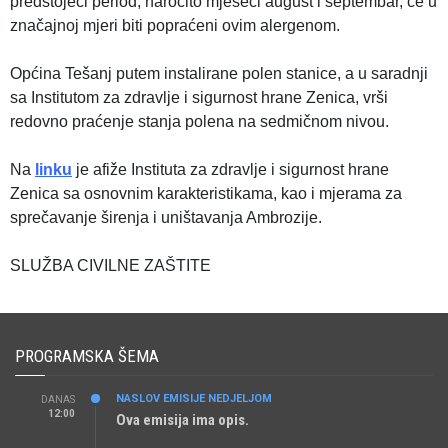
predstojeći period, naročito mjeseci august i septembar, će u
značajnoj mjeri biti popraćeni ovim alergenom.
Općina Tešanj putem instalirane polen stanice, a u saradnji
sa Institutom za zdravlje i sigurnost hrane Zenica, vrši
redovno praćenje stanja polena na sedmičnom nivou.
Na
linku
je afiže Instituta za zdravlje i sigurnost hrane
Zenica sa osnovnim karakteristikama, kao i mjerama za
sprečavanje širenja i uništavanja Ambrozije.
SLUŽBA CIVILNE ZAŠTITE
PROGRAMSKA ŠEMA
NASLOV EMISIJE NEDJELJOM
DANAS
12:00
Ova emisija ima opis.