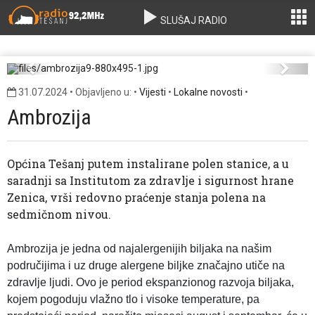
SLUŠAJ RADIO
ambrozija9-880x495-1.jpg
Previous
Next
31.07.2024 • Objavljeno u: •
Vijesti
•
Lokalne novosti
•
Ambrozija
Općina Tešanj putem instalirane polen stanice, a u
saradnji sa Institutom za zdravlje i sigurnost hrane
Zenica, vrši redovno praćenje stanja polena na
sedmičnom nivou.
Ambrozija je jedna od najalergenijih biljaka na našim
područijima i uz druge alergene biljke značajno utiče na
zdravlje ljudi. Ovo je period ekspanzionog razvoja biljaka,
kojem pogoduju vlažno tlo i visoke temperature, pa