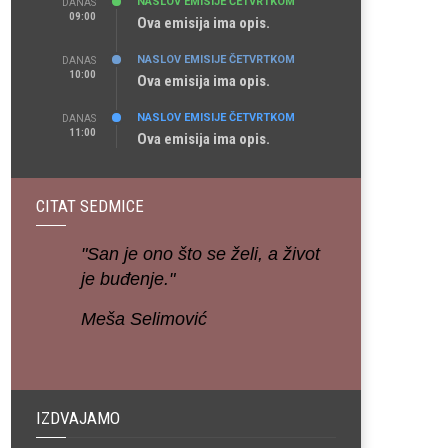
NASLOV EMISIJE ČETVRTKOM
DANAS
09:00
Ova emisija ima opis.
NASLOV EMISIJE ČETVRTKOM
DANAS
10:00
Ova emisija ima opis.
NASLOV EMISIJE ČETVRTKOM
DANAS
11:00
Ova emisija ima opis.
CITAT SEDMICE
"San je ono što se želi, a život
je buđenje."
Meša Selimović
IZDVAJAMO