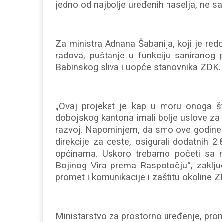
jedno od najbolje uređenih naselja, ne sam
Za ministra Adnana Šabanija, koji je r
radova, puštanje u funkciju saniranog 
Babinskog sliva i uopće stanovnika ZDK.
„Ovaj projekat je kap u moru onoga št
dobojskog kantona imali bolje uslove za
razvoj. Napominjem, da smo ove godine 
direkcije za ceste, osigurali dodatnih 
općinama. Uskoro trebamo početi sa r
Bojinog Vira prema Raspotočju“, zaklju
promet i komunikacije i zaštitu okoline 
Ministarstvo za prostorno uređenje, prom