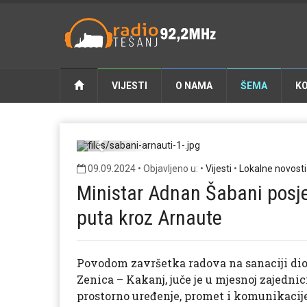
VIJESTI
O NAMA
ŠEMA
K
sa
Previous
09.09.2024 • Objavljeno u: •
Vijesti
•
Lokalne novosti
Ministar Adnan Šabani posje
puta kroz Arnaute
Povodom završetka radova na sanaciji dio
Zenica – Kakanj, juče je u mjesnoj zajedni
prostorno uređenje, promet i komunikacije