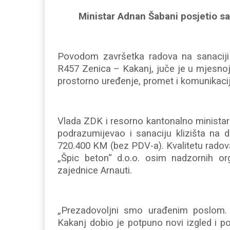
Ministar Adnan Šabani posjetio sa
Povodom završetka radova na sanaciji 
R457 Zenica – Kakanj, juče je u mjesnoj 
prostorno uređenje, promet i komunikacij
Vlada ZDK i resorno kantonalno ministars
podrazumijevao i sanaciju klizišta na 
720.400 KM (bez PDV-a). Kvalitetu radov
„Špic beton“ d.o.o. osim nadzornih or
zajednice Arnauti.
„Prezadovoljni smo urađenim poslom. 
Kakanj dobio je potpuno novi izgled i 