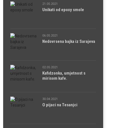
21.05.2021
Unikati od epoxy smole
06.05.2021
Nedovrsena bajka iz Sarajeva
02.05.2021
Kafidzonka, umjetnost s
mirisom kafe.
30.04.2021
O pijaci na Tesanjci