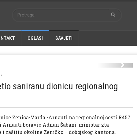
ONTAKT
OGLASI
SAVJETI
bani-arnauti-1-.jpg
Next
•
tio saniranu dionicu regionalnog
nice Zenica-Varda -Arnauti na regionalnoj cesti R457
ci Arnauti boravio Adnan Šabani, ministar zta
 i zaštitu okoline Zeničko – dobojskog kantona.