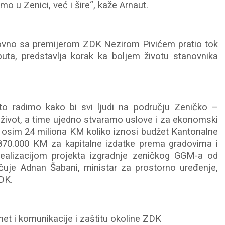
o u Zenici, već i šire“, kaže Arnaut.
edovno sa premijerom ZDK Nezirom Pivićem pratio tok
puta, predstavlja korak ka boljem životu stanovnika
o radimo kako bi svi ljudi na području Zeničko –
 život, a time ujedno stvaramo uslove i za ekonomski
osim 24 miliona KM koliko iznosi budžet Kantonalne
2.870.000 KM za kapitalne izdatke prema gradovima i
ealizacijom projekta izgradnje zeničkog GGM-a od
čuje Adnan Šabani, ministar za prostorno uređenje,
ZDK.
et i komunikacije i zaštitu okoline ZDK