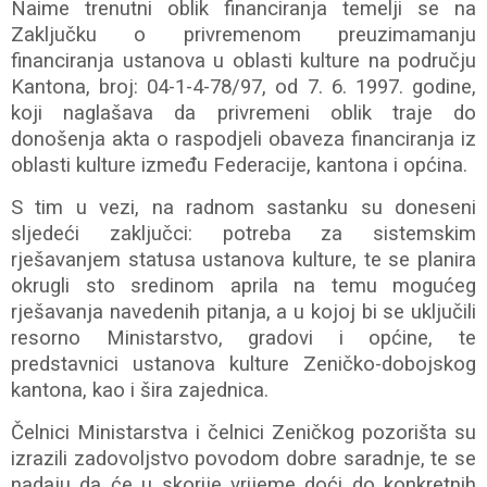
Naime trenutni oblik financiranja temelji se na
Zaključku o privremenom preuzimamanju
financiranja ustanova u oblasti kulture na području
Kantona, broj: 04-1-4-78/97, od 7. 6. 1997. godine,
koji naglašava da privremeni oblik traje do
donošenja akta o raspodjeli obaveza financiranja iz
oblasti kulture između Federacije, kantona i općina.
S tim u vezi, na radnom sastanku su doneseni
sljedeći zaključci: potreba za sistemskim
rješavanjem statusa ustanova kulture, te se planira
okrugli sto sredinom aprila na temu mogućeg
rješavanja navedenih pitanja, a u kojoj bi se uključili
resorno Ministarstvo, gradovi i općine, te
predstavnici ustanova kulture Zeničko-dobojskog
kantona, kao i šira zajednica.
Čelnici Ministarstva i čelnici Zeničkog pozorišta su
izrazili zadovoljstvo povodom dobre saradnje, te se
nadaju da će u skorije vrijeme doći do konkretnih