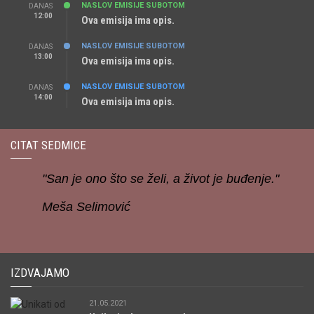
NASLOV EMISIJE SUBOTOM
DANAS
12:00
Ova emisija ima opis.
NASLOV EMISIJE SUBOTOM
DANAS
13:00
Ova emisija ima opis.
NASLOV EMISIJE SUBOTOM
DANAS
14:00
Ova emisija ima opis.
CITAT SEDMICE
"San je ono što se želi, a život je buđenje."
Meša Selimović
IZDVAJAMO
21.05.2021