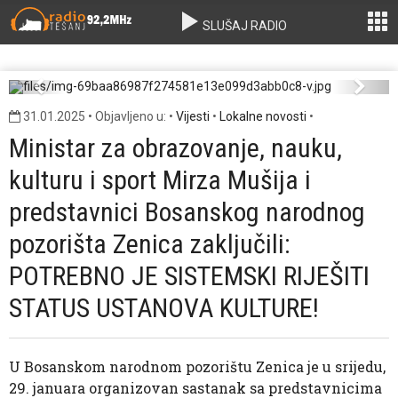
SLUŠAJ RADIO
img-69baa86987f274581e13e099d3abb0c8-
v.jpg
Previous
Next
31.01.2025 • Objavljeno u: •
Vijesti
•
Lokalne novosti
•
Ministar za obrazovanje, nauku,
kulturu i sport Mirza Mušija i
predstavnici Bosanskog narodnog
pozorišta Zenica zaključili:
POTREBNO JE SISTEMSKI RIJEŠITI
STATUS USTANOVA KULTURE!
U Bosanskom narodnom pozorištu Zenica je u srijedu,
29. januara organizovan sastanak sa predstavnicima