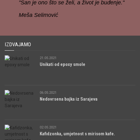
"San je ono što se želi, a život je buđenje."
Meša Selimović
IZDVAJAMO
21.05.2021
Unikati od epoxy smole
06.05.2021
Nedovrsena bajka iz Sarajeva
02.05.2021
Kafidzonka, umjetnost s mirisom kafe.