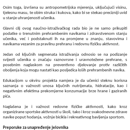
Osim toga, izvršena su antropometrijska mjerenja, uključujući visinu,
tjelesnu masu, te obim struka i kukova, kako bi se stekao precizniji uvid
u stanje uhranjenosti učenika.
Glavni cilj ovog naučno-istraživačkog rada bio je ne samo prikupiti
podatke o trenutnim prehrambenim navikama i zdravstvenom stanju
učenika, već i podstaknuti ih na promjene u znanju, stavovima i
navikama vezanim za pravilnu prehranu i redovnu fizičku aktivnost.
Jedan od ključnih segmenata istraživanja odnosio se na podizanje
svijesti učenika o značaju raznovrsne i uravnotežene prehrane, s
posebnim naglaskom na preventivno djelovanje protiv različitih
oboljenja koja mogu nastati kao posljedica loših prehrambenih navika.
Edukacijom u okviru projekta namjera je da učenici steknu korisna
saznanja o važnosti unosa ključnih nutrijenata, hidratacije, kao i
negativnim efektima prekomjerne konzumacije brze hrane i gaziranih
pića.
Naglašena je i važnost redovne fizičke aktivnosti, kako kroz
organizirane sportske aktivnosti u školi, tako i kroz svakodnevne zdrave
navike poput hodanja, vožnje bicikla i rekreativnog bavljenja sportom.
Preporuke za unapređenje jelovnika