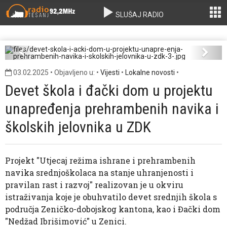
devet-skola-i-acki-dom-u-projektu-unapre-
SLUŠAJ RADIO
enja-prehrambenih-navika-i-skolskih-jelovnika-
u-zdk-3-.jpg
Previous
Next
03.02.2025 • Objavljeno u: •
Vijesti
•
Lokalne novosti
•
Devet škola i đački dom u projektu
unapređenja prehrambenih navika i
školskih jelovnika u ZDK
Projekt "Utjecaj režima ishrane i prehrambenih
navika srednjoškolaca na stanje uhranjenosti i
pravilan rast i razvoj" realizovan je u okviru
istraživanja koje je obuhvatilo devet srednjih škola s
područja Zeničko-dobojskog kantona, kao i Đački dom
"Nedžad Ibrišimović" u Zenici.