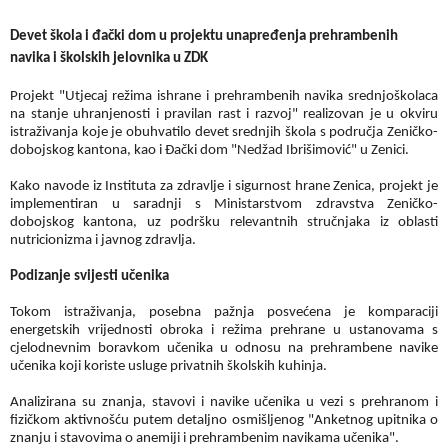
Devet škola i đački dom u projektu unapređenja prehrambenih
navika i školskih jelovnika u ZDK
Projek
t "Utjecaj režima ishrane i prehrambenih navika srednjoškolaca
na stanje uhranjenosti i pravilan rast i razvoj" realizovan je u okviru
istraživanja koje je obuhvatilo devet srednjih škola s područja Zeničko-
dobojskog kantona, kao i Đački dom "Nedžad Ibrišimović" u Zenici.
Kako navode iz Instituta za zdravlje i sigurnost hrane Zenica, projekt je
implementiran u saradnji s Ministarstvom zdravstva Zeničko-
dobojskog kantona, uz podršku relevantnih stručnjaka iz oblasti
nutricionizma i javnog zdravlja.
Podizanje svijesti učenika
Tokom istraživanja, posebna pažnja posvećena je komparaciji
energetskih vrijednosti obroka i režima prehrane u ustanovama s
cjelodnevnim boravkom učenika u odnosu na prehrambene navike
učenika koji koriste usluge privatnih školskih kuhinja.
Analizirana su znanja, stavovi i navike učenika u vezi s prehranom i
fizičkom aktivnošću putem detaljno osmišljenog "Anketnog upitnika o
znanju i stavovima o anemiji i prehrambenim navikama učenika".