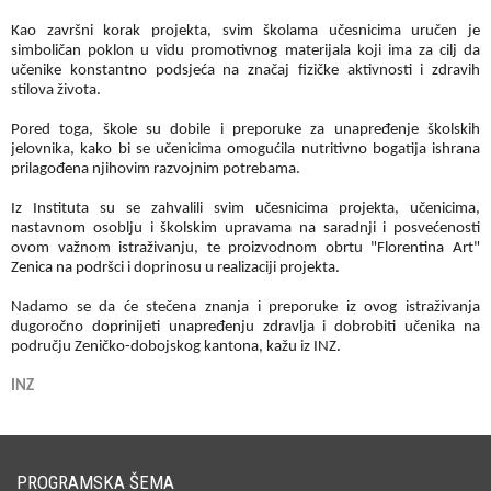
Kao završni korak projekta, svim školama učesnicima uručen je
simboličan poklon u vidu promotivnog materijala koji ima za cilj da
učenike konstantno podsjeća na značaj fizičke aktivnosti i zdravih
stilova života.
Pored toga, škole su dobile i preporuke za unapređenje školskih
jelovnika, kako bi se učenicima omogućila nutritivno bogatija ishrana
prilagođena njihovim razvojnim potrebama.
Iz Instituta su se zahvalili svim učesnicima projekta, učenicima,
nastavnom osoblju i školskim upravama na saradnji i posvećenosti
ovom važnom istraživanju, te proizvodnom obrtu "Florentina Art"
Zenica na podršci i doprinosu u realizaciji projekta.
Nadamo se da će stečena znanja i preporuke iz ovog istraživanja
dugoročno doprinijeti unapređenju zdravlja i dobrobiti učenika na
području Zeničko-dobojskog kantona, kažu iz INZ.
INZ
PROGRAMSKA ŠEMA