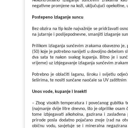
Nekontrolisano izlaganje sunčevim zrakama kao 
negativne promjene na koži, uključujući opekotine, 
Postepeno izlaganje suncu
Bez obzira na tip kože najvažnije se pridržavati osn
na jutarnje i poslijepodnevne, smanjiti izlaganje su
Prilikom izlaganja sunčevim zrakama obavezno je, p
(50) koje je potrebno nanijeti u dovoljno debelom s
dva sata te nakon svakog kupanja. Bitno je i sun
vrijeme) uz izbjegavanje izlaganja sunčevim zrakam
Potrebno je oblačiti laganu, široku i svijetlu odje
šeširima, te nositi sunčane naočale sa UV zaštitnim
Unos vode, kupanje i insekti
– Zbog visokih temperatura i povećanog gubitka tečn
(najmanje dvije litre dnevno, što je otprilike osam 
tome izbjegavati alkoholna, gazirana i zaslađena
prirode posla dodatno pojačano znoje (rad na otv
običnu vodu, savjetuje se i mineralna negazirana