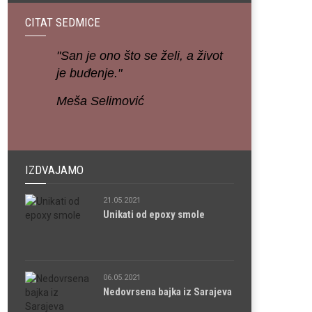
CITAT SEDMICE
"San je ono što se želi, a život
je buđenje."
Meša Selimović
IZDVAJAMO
21.05.2021
Unikati od epoxy smole
06.05.2021
Nedovrsena bajka iz Sarajeva