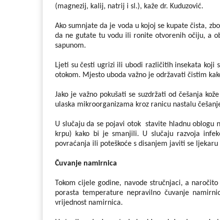
(magnezij, kalij, natrij i sl.), kaže dr. Kuduzović.
Ako sumnjate da je voda u kojoj se kupate čista, zb
da ne gutate tu vodu ili ronite otvorenih očiju, a 
sapunom.
Ljeti su česti ugrizi ili ubodi različitih insekata k
otokom. Mjesto uboda važno je održavati čistim kako
Jako je važno pokušati se suzdržati od češanja kože
ulaska mikroorganizama kroz ranicu nastalu češan
U slučaju da se pojavi otok stavite hladnu oblogu 
krpu) kako bi je smanjili. U slučaju razvoja inf
povraćanja ili poteškoće s disanjem javiti se ljekaru 
Čuvanje namirnica
Tokom cijele godine, navode stručnjaci, a naročito 
porasta temperature nepravilno čuvanje namirnica 
vrijednost namirnica.