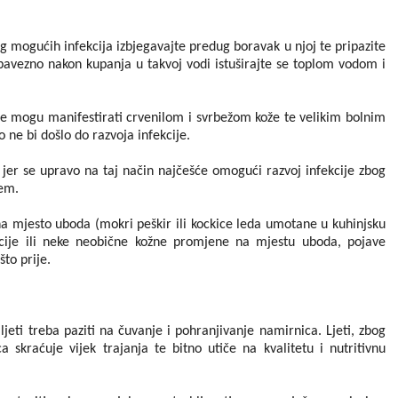
og mogućih infekcija izbjegavajte predug boravak u njoj te pripazite
obavezno nakon kupanja u takvoj vodi istuširajte se toplom vodom i
oji se mogu manifestirati crvenilom i svrbežom kože te velikim bolnim
 ne bi došlo do razvoja infekcije.
 jer se upravo na taj način najčešće omogući razvoj infekcije zbog
jem.
na mjesto uboda (mokri peškir ili kockice leda umotane u kuhinjsku
ekcije ili neke neobične kožne promjene na mjestu uboda, pojave
što prije.
ljeti treba paziti na čuvanje i pohranjivanje namirnica. Ljeti, zbog
skraćuje vijek trajanja te bitno utiče na kvalitetu i nutritivnu