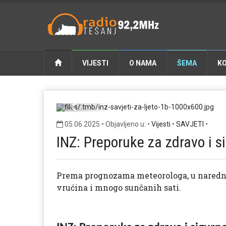
VIJESTI
O NAMA
ŠEMA
K
inz-savjet
Previous
05.06.2025 • Objavljeno u: •
Vijesti
•
SAVJETI
•
INZ: Preporuke za zdravo i si
Prema prognozama meteorologa, u naredno
vrućina i mnogo sunčanih sati.