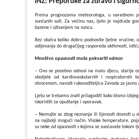
INZ: Preporuke za zdravo i sigurno
Prema prognozama meteorologa, u narednom per
sunčanih sati. Za većinu nas, ljeto je najdraže 
bazene i uživanjem na suncu.
Bez obzira koliko dobro podnosite ljetne vrućine,
odijevanja do drugačijeg rasporeda aktivnosti, ističu 
Mnoštvo opasnosti može pokvariti odmor
– Ovo se posebno odnosi na malu djecu, starije o
oboljele od kardiovaskularnih i respiratornih bo
otvorenom, navodi rukovoditeljica Zavoda za javno 
Ljetu se trebamo znati prilagoditi kako bismo izbje
iskoristili za opuštanje i oporavak.
– Nemojte se zbog neznanja ili lijenosti dovesti u 
na najbolji mogući način. Visoke temperature, poj
su neke od opasnosti s kojima se suočavate tokom lje