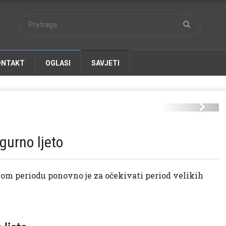
ONTAKT
OGLASI
SAVJETI
i-za-ljeto-1b-1000x600.jpg
Next
gurno ljeto
m periodu ponovno je za očekivati period velikih