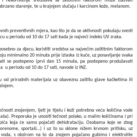
i nekorištenje sredstava sa zaštitnim faktorom može izazvati
ubrzano starenje, te u krajnjem slučaju i karcinom kože, melanom.
ovnih preventivnih mjera, kao što je da se aktivnosti pokušaju svesti
ncu u periodu od 10 do 17 sati kada je najveći indeks UV zraka.
osebno za djecu, koristiti sredstva sa najvećim zaštitnim faktorom
loju minimalno 20 minuta prije izlaska iz kuće, uz ponavljanje svaka
čati se postepeno (prvi dan 15 minuta, pa postepeno produžavati
a u periodu od 10 do 17 sati, navode iz INZ.
ću od prirodnih materijala uz obaveznu zaštitu glave kačketima ili
 slojem.
osti znojenjem, ljeti je tijelu i koži potrebna veća količina vode
čaša). Preporuka je unositi tečnost polako, u malim količinama i pri
 pića koja će samo pojačati dehidrataciju. Osobama koje se zbog
orenome, sportaši…) i uz to su sklone nižem krvnom pritisku, uz
 voda, s obzirom na to da znojem pojačano gubimo i elektrolite