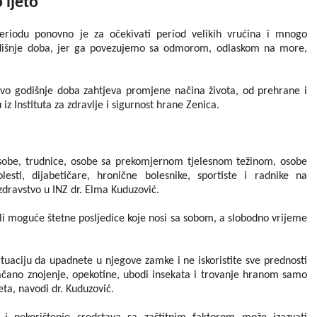
 ljeto
iodu ponovno je za očekivati period velikih vrućina i mnogo
godišnje doba, jer ga povezujemo sa odmorom, odlaskom na more,
 ovo godišnje doba zahtjeva promjene načina života, od prehrane i
iz Instituta za zdravlje i sigurnost hrane Zenica.
sobe, trudnice, osobe sa prekomjernom tjelesnom težinom, osobe
lesti, dijabetičare, hronične bolesnike, sportiste i radnike na
zdravstvo u INZ dr. Elma Kuduzović.
gli moguće štetne posljedice koje nosi sa sobom, a slobodno vrijeme
situaciju da upadnete u njegove zamke i ne iskoristite sve prednosti
ačano znojenje, opekotine, ubodi insekata i trovanje hranom samo
ta, navodi dr. Kuduzović.