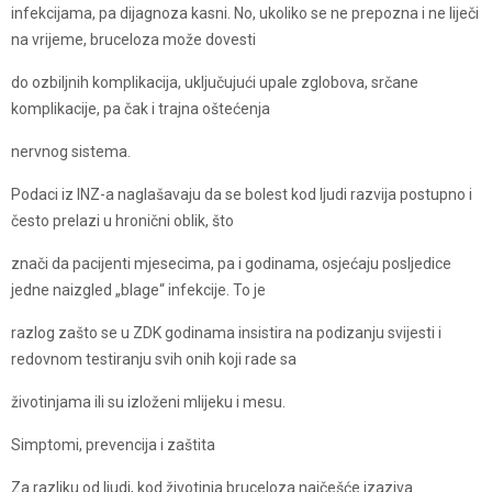
infekcijama, pa dijagnoza kasni. No, ukoliko se ne prepozna i ne liječi
na vrijeme, bruceloza može dovesti
do ozbiljnih komplikacija, uključujući upale zglobova, srčane
komplikacije, pa čak i trajna oštećenja
nervnog sistema.
Podaci iz INZ-a naglašavaju da se bolest kod ljudi razvija postupno i
često prelazi u hronični oblik, što
znači da pacijenti mjesecima, pa i godinama, osjećaju posljedice
jedne naizgled „blage“ infekcije. To je
razlog zašto se u ZDK godinama insistira na podizanju svijesti i
redovnom testiranju svih onih koji rade sa
životinjama ili su izloženi mlijeku i mesu.
Simptomi, prevencija i zaštita
Za razliku od ljudi, kod životinja bruceloza najčešće izaziva