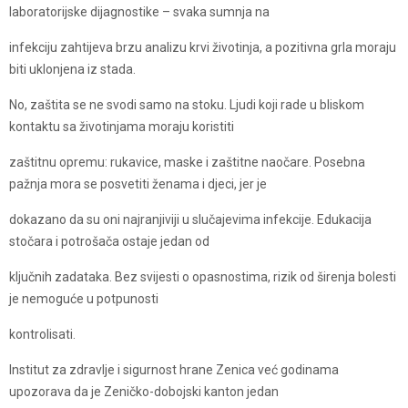
laboratorijske dijagnostike – svaka sumnja na
infekciju zahtijeva brzu analizu krvi životinja, a pozitivna grla moraju
biti uklonjena iz stada.
No, zaštita se ne svodi samo na stoku. Ljudi koji rade u bliskom
kontaktu sa životinjama moraju koristiti
zaštitnu opremu: rukavice, maske i zaštitne naočare. Posebna
pažnja mora se posvetiti ženama i djeci, jer je
dokazano da su oni najranjiviji u slučajevima infekcije. Edukacija
stočara i potrošača ostaje jedan od
ključnih zadataka. Bez svijesti o opasnostima, rizik od širenja bolesti
je nemoguće u potpunosti
kontrolisati.
Institut za zdravlje i sigurnost hrane Zenica već godinama
upozorava da je Zeničko-dobojski kanton jedan