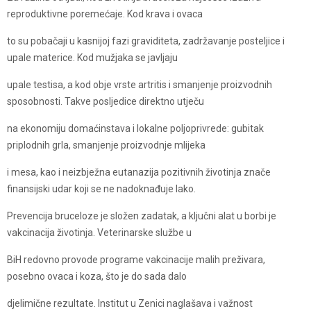
reproduktivne poremećaje. Kod krava i ovaca
to su pobačaji u kasnijoj fazi graviditeta, zadržavanje posteljice i
upale materice. Kod mužjaka se javljaju
upale testisa, a kod obje vrste artritis i smanjenje proizvodnih
sposobnosti. Takve posljedice direktno utječu
na ekonomiju domaćinstava i lokalne poljoprivrede: gubitak
priplodnih grla, smanjenje proizvodnje mlijeka
i mesa, kao i neizbježna eutanazija pozitivnih životinja znače
finansijski udar koji se ne nadoknađuje lako.
Prevencija bruceloze je složen zadatak, a ključni alat u borbi je
vakcinacija životinja. Veterinarske službe u
BiH redovno provode programe vakcinacije malih preživara,
posebno ovaca i koza, što je do sada dalo
djelimične rezultate. Institut u Zenici naglašava i važnost