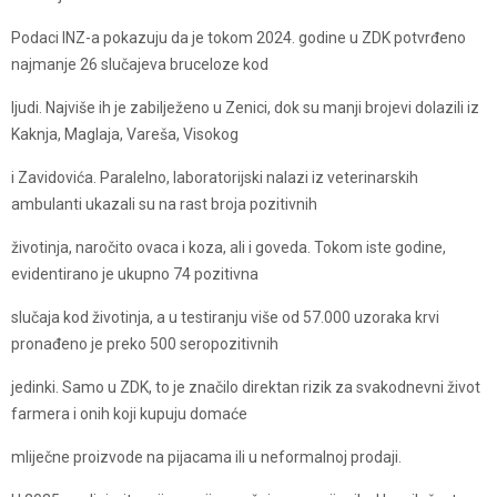
Podaci INZ-a pokazuju da je tokom 2024. godine u ZDK potvrđeno
najmanje 26 slučajeva bruceloze kod
ljudi. Najviše ih je zabilježeno u Zenici, dok su manji brojevi dolazili iz
Kaknja, Maglaja, Vareša, Visokog
i Zavidovića. Paralelno, laboratorijski nalazi iz veterinarskih
ambulanti ukazali su na rast broja pozitivnih
životinja, naročito ovaca i koza, ali i goveda. Tokom iste godine,
evidentirano je ukupno 74 pozitivna
slučaja kod životinja, a u testiranju više od 57.000 uzoraka krvi
pronađeno je preko 500 seropozitivnih
jedinki. Samo u ZDK, to je značilo direktan rizik za svakodnevni život
farmera i onih koji kupuju domaće
mliječne proizvode na pijacama ili u neformalnoj prodaji.