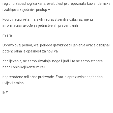
regionu Zapadnog Balkana, ova bolest je prepoznata kao endemska
i zahtijeva zajednički pristup –
koordinaciju veterinarskih i zdravstvenih službi, razmjenu
informacija i uvođenje jedinstvenih preventivnih
mjera.
Upravo ovaj period, kraj perioda gravidnosti i janjenja ovaca ozbiljna i
potencijalna je opasnost za novi val
obolijevanja, ne samo životinja, nego i ljudi, i to ne samo stočara,
nego i onih koji konzumiraju
neprerađene mliječne proizvode. Zato je oprez svih neophodan
uvijek i stalno.
INZ