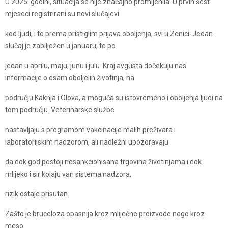
U 2025. godini, situacija se nije značajno promijenila. U prvih šest
mjeseci registrirani su novi slučajevi
kod ljudi, i to prema pristiglim prijava oboljenja, svi u Zenici. Jedan
slučaj je zabilježen u januaru, te po
jedan u aprilu, maju, junu i julu. Kraj avgusta dočekuju nas
informacije o osam oboljelih životinja, na
području Kaknja i Olova, a moguća su istovremeno i oboljenja ljudi na
tom području. Veterinarske službe
nastavljaju s programom vakcinacije malih preživara i
laboratorijskim nadzorom, ali nadležni upozoravaju
da dok god postoji nesankcionisana trgovina životinjama i dok
mlijeko i sir kolaju van sistema nadzora,
rizik ostaje prisutan.
Zašto je bruceloza opasnija kroz mliječne proizvode nego kroz
meso