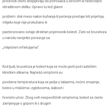
proizvodi često dospijevaju do potrošača u sirovom ili nedovoljno
obrađenom obliku. Upravo tu leži glavni
problem: dok meso nakon kuhanja ili pečenja prestaje biti prijetnja,
mlijeko koje nije prokuhano ili
pasterizovano ostaje direktan prijenosnik bolesti. Zato se bruceloza
u narodu nerijetko povezuje sa
„mliječnim infekcijama“.
Kod ljudi, bruceloza je bolest koja se može javiti pod različitim
kliničkim slikama. Najčešći simptomi su
povišena temperatura koja se javlja u talasima, noćno znojenje,
bolovi u mišićima i zglobovima, slabost i
hronični umor. Zbog ovih nespecifičnih simptoma, bolest se često
zamjenjuje s gripom ili s drugim