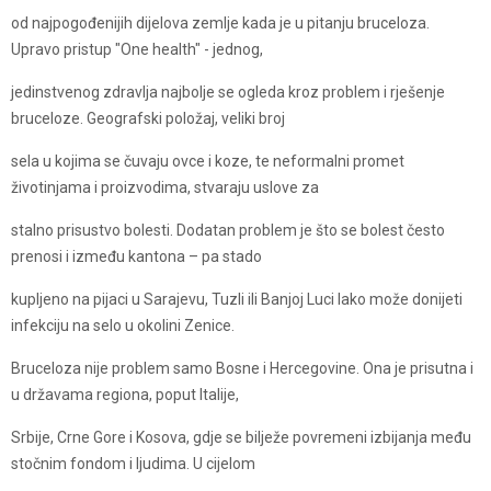
od najpogođenijih dijelova zemlje kada je u pitanju bruceloza.
Upravo pristup "One health" - jednog,
jedinstvenog zdravlja najbolje se ogleda kroz problem i rješenje
bruceloze. Geografski položaj, veliki broj
sela u kojima se čuvaju ovce i koze, te neformalni promet
životinjama i proizvodima, stvaraju uslove za
stalno prisustvo bolesti. Dodatan problem je što se bolest često
prenosi i između kantona – pa stado
kupljeno na pijaci u Sarajevu, Tuzli ili Banjoj Luci lako može donijeti
infekciju na selo u okolini Zenice.
Bruceloza nije problem samo Bosne i Hercegovine. Ona je prisutna i
u državama regiona, poput Italije,
Srbije, Crne Gore i Kosova, gdje se bilježe povremeni izbijanja među
stočnim fondom i ljudima. U cijelom