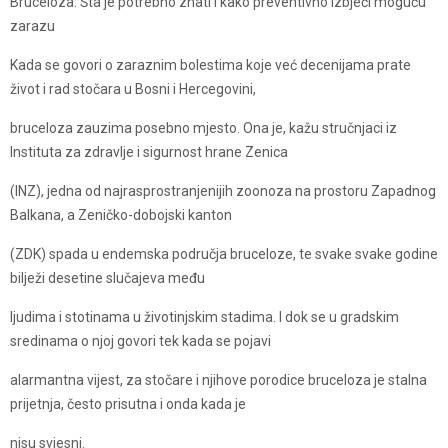
Bruceloza: Šta je potrebno znati i kako preventivno izbjeći moguću
zarazu
Kada se govori o zaraznim bolestima koje već decenijama prate
život i rad stočara u Bosni i Hercegovini,
bruceloza zauzima posebno mjesto. Ona je, kažu stručnjaci iz
Instituta za zdravlje i sigurnost hrane Zenica
(INZ), jedna od najrasprostranjenijih zoonoza na prostoru Zapadnog
Balkana, a Zeničko-dobojski kanton
(ZDK) spada u endemska područja bruceloze, te svake svake godine
bilježi desetine slučajeva među
ljudima i stotinama u životinjskim stadima. I dok se u gradskim
sredinama o njoj govori tek kada se pojavi
alarmantna vijest, za stočare i njihove porodice bruceloza je stalna
prijetnja, često prisutna i onda kada je
nisu svjesni.