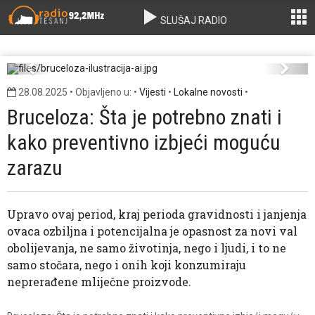
SLUŠAJ RADIO
bruceloza-ilustracija-ai.jpg
Previous
Next
28.08.2025 • Objavljeno u: •
Vijesti
•
Lokalne novosti
•
Bruceloza: Šta je potrebno znati i
kako preventivno izbjeći moguću
zarazu
Upravo ovaj period, kraj perioda gravidnosti i janjenja
ovaca ozbiljna i potencijalna je opasnost za novi val
obolijevanja, ne samo životinja, nego i ljudi, i to ne
samo stočara, nego i onih koji konzumiraju
neprerađene mliječne proizvode.