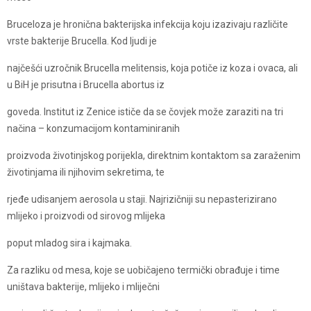
Bruceloza je hronična bakterijska infekcija koju izazivaju različite
vrste bakterije Brucella. Kod ljudi je
najčešći uzročnik Brucella melitensis, koja potiče iz koza i ovaca, ali
u BiH je prisutna i Brucella abortus iz
goveda. Institut iz Zenice ističe da se čovjek može zaraziti na tri
načina – konzumacijom kontaminiranih
proizvoda životinjskog porijekla, direktnim kontaktom sa zaraženim
životinjama ili njihovim sekretima, te
rjeđe udisanjem aerosola u staji. Najrizičniji su nepasterizirano
mlijeko i proizvodi od sirovog mlijeka
poput mladog sira i kajmaka.
Za razliku od mesa, koje se uobičajeno termički obrađuje i time
uništava bakterije, mlijeko i mliječni