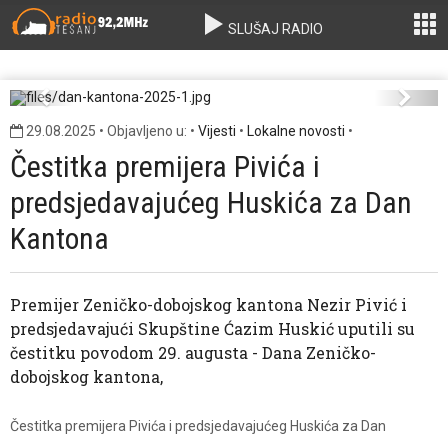
SLUŠAJ RADIO
dan-kantona-2025-1.jpg
Previous
Next
29.08.2025 • Objavljeno u: •
Vijesti
•
Lokalne novosti
•
Čestitka premijera Pivića i
predsjedavajućeg Huskića za Dan
Kantona
Premijer Zeničko-dobojskog kantona Nezir Pivić i
predsjedavajući Skupštine Ćazim Huskić uputili su
čestitku povodom 29. augusta - Dana Zeničko-
dobojskog kantona,
Čestitka premijera Pivića i predsjedavajućeg Huskića za Dan