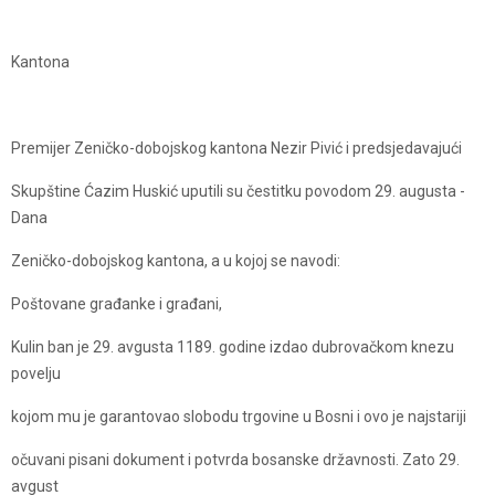
Kantona
Premijer Zeničko-dobojskog kantona Nezir Pivić i predsjedavajući
Skupštine Ćazim Huskić uputili su čestitku povodom 29. augusta -
Dana
Zeničko-dobojskog kantona, a u kojoj se navodi:
Poštovane građanke i građani,
Kulin ban je 29. avgusta 1189. godine izdao dubrovačkom knezu
povelju
kojom mu je garantovao slobodu trgovine u Bosni i ovo je najstariji
očuvani pisani dokument i potvrda bosanske državnosti. Zato 29.
avgust