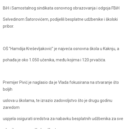
BiH i Samostalnog sindikata osnovnog obrazovanja i odgoja FBiH
Selvedinom Šatorovićem, podijelili besplatne udžbenike i školski
pribor.
OŠ "Hamdija Kreševljaković" je najveća osnovna škola u Kaknju, a
pohađa je oko 1.050 učenika, među kojima i 120 prvačića.
Premijer Pivić je naglasio da je Vlada fokusirana na stvaranje što
boljih
uslova u školama, te izrazio zadovoljstvo što je drugu godinu
zaredom
uspjela osigurati sredstva za nabavku besplatnih udžbenika za sve