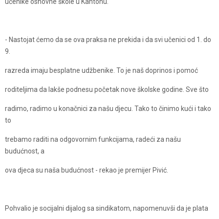
učenike osnovne škole u Kantonu.
- Nastojat ćemo da se ova praksa ne prekida i da svi učenici od 1. do
9.
razreda imaju besplatne udžbenike. To je naš doprinos i pomoć
roditeljima da lakše podnesu početak nove školske godine. Sve što
radimo, radimo u konačnici za našu djecu. Tako to činimo kući i tako
to
trebamo raditi na odgovornim funkcijama, radeći za našu
budućnost, a
ova djeca su naša budućnost - rekao je premijer Pivić.
Pohvalio je socijalni dijalog sa sindikatom, napomenuvši da je plata