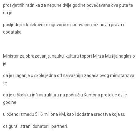
prosvjetnih radnika za nepune dvije godine povećavana dva puta te
da je
posljednjim kolektivnim ugovorom obuhvaćen niz novih prava i
dodataka.
Ministar za obrazovanje, nauku, kulturu i sport Mirza Mušija naglasio
je
da je ulaganje u škole jedna od najvažnijih zadaća ovog ministarstva
te
da je u školsku infrastrukturu na području Kantona protekle dvije
godine
uloženo između 5 i 6 miliona KM, kao i dodatna sredstva koja su
osigurali strani donatori i partneri.