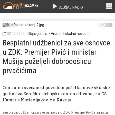
SLUŠAJ RADIO
skola-kakanj-2.jpg
Previous
Next
02.09.2025 • Objavljeno u: •
Vijesti
•
Lokalne novosti
•
Besplatni udžbenici za sve osnovce
u ZDK: Premijer Pivić i ministar
Mušija poželjeli dobrodošlicu
prvačićima
Centralna svečanost povodom početka nove školske
godine za Zeničko- dobojski kanton održana je u OŠ
Hamdija Kreševljaković u Kaknju.
Besplatni udžbenici za sve osnovce u ZDK: Premijer Pivić i ministar