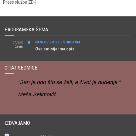
Press služba ZDK
PROGRAMSKA ŠEMA
NASLOV EMISIJE SUBOTOM
DANAS
23:00
Ova emisija ima opis.
CITAT SEDMICE
"San je ono što se želi, a život je buđenje."
Meša Selimović
IZDVAJAMO