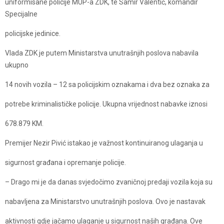
uniformisane policije MUP-a ZDK, te Samir Valentić, komandir
Specijalne
policijske jedinice.
Vlada ZDK je putem Ministarstva unutrašnjih poslova nabavila
ukupno
14 novih vozila – 12 sa policijskim oznakama i dva bez oznaka za
potrebe kriminalističke policije. Ukupna vrijednost nabavke iznosi
678.879 KM.
Premijer Nezir Pivić istakao je važnost kontinuiranog ulaganja u
sigurnost građana i opremanje policije.
– Drago mi je da danas svjedočimo zvaničnoj predaji vozila koja su
nabavljena za Ministarstvo unutrašnjih poslova. Ovo je nastavak
aktivnosti gdje jačamo ulaganje u sigurnost naših građana. Ove