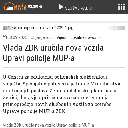
SLUŠAJ RADIO
primopredaja-vozila-0209-1.jpg
Previous
Next
03.09.2025 • Objavljeno u: •
Vijesti
•
Lokalne novosti
•
Vlada ZDK uručila nova vozila
Upravi policije MUP-a
U Centru za edukaciju policijskih službenika i
smještaj Specijalne policijske jedinice Ministarstva
unutrašnjih poslova Zeničko-dobojskog kantona u
Zenici, danas je upriličena svečana ceremonija
primopredaje novih službenih vozila za potrebe
Uprave policije MUP-a ZDK.
Vlada ZDK uručila nova vozila Upravi policije MUP-a