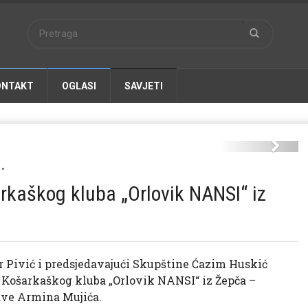
ONTAKT
OGLASI
SAVJETI
jer-orlovik-0409-1.jpg
Next
•
rkaškog kluba „Orlovik NANSI“ iz
 Pivić i predsjedavajući Skupštine Ćazim Huskić
e Košarkaškog kluba „Orlovik NANSI“ iz Žepča –
ave Armina Mujića.