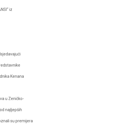
NSI“ iz
dsjedavajući
predstavnike
ednika Kenana
iva u Zeničko-
od najljepših
oznali su premijera