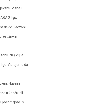
jevske Bosne i
 ABA 2 ligu,
om da će u sezoni
 prestižnom
onu. Naš cilj je
 ligu. Vjerujemo da
reni „Husejin
iča u Žepču, ali i
jediniti grad i s