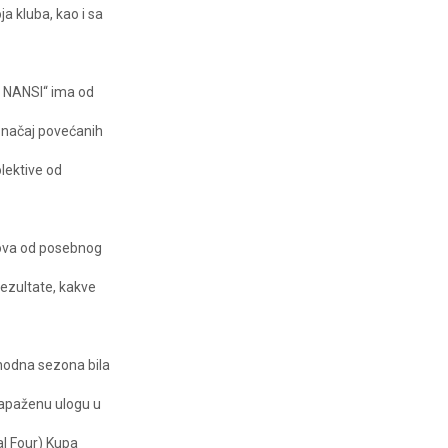
a kluba, kao i sa
ik NANSI“ ima od
značaj povećanih
lektive od
ubova od posebnog
ezultate, kakve
thodna sezona bila
 zapaženu ulogu u
al Four) Kupa