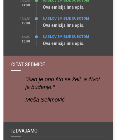
NASLOV EMISIJE SUBOTOM
DANAS
14:00
Ova emisija ima opis.
NASLOV EMISIJE SUBOTOM
DANAS
15:00
Ova emisija ima opis.
NASLOV EMISIJE SUBOTOM
DANAS
16:00
Ova emisija ima opis.
CITAT SEDMICE
"San je ono što se želi, a život
je buđenje."
Meša Selimović
IZDVAJAMO