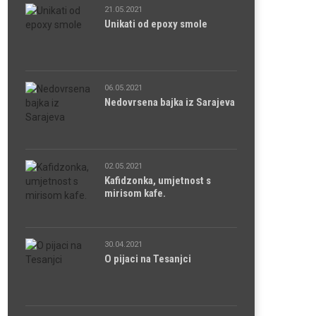
21.05.2021
Unikati od epoxy smole
06.05.2021
Nedovrsena bajka iz Sarajeva
02.05.2021
Kafidzonka, umjetnost s
mirisom kafe.
30.04.2021
O pijaci na Tesanjci