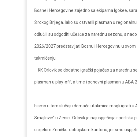
Bosne i Hercegovine zajedno sa ekipama Igokee, sara
Širokog Brijega. Iako su ostvarili plasman u regionalnu
odlučili su odgoditi učešće za narednu sezonu, s nad
2026/2027 predstavljati Bosnu i Hercegovinu u ovom
takmičenju.
– KK Orlovik se dodatno igrački pojačao za narednu sez
plasman u play-off, a time i ponovni plasman u ABA 2
bismo u tom slučaju domaće utakmice mogli igrati u A
Smajlović“ u Zenici. Orlovik je najuspješnija sportska pr
u cijelom Zeničko-dobojskom kantonu, jer smo uspjeli u