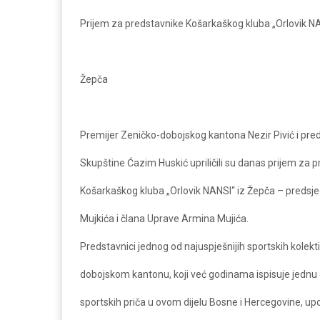
Prijem za predstavnike Košarkaškog kluba „Orlovik NA
Žepča
Premijer Zeničko-dobojskog kantona Nezir Pivić i pre
Skupštine Ćazim Huskić upriličili su danas prijem za 
Košarkaškog kluba „Orlovik NANSI“ iz Žepča – predsj
Mujkića i člana Uprave Armina Mujića.
Predstavnici jednog od najuspješnijih sportskih kolekt
dobojskom kantonu, koji već godinama ispisuje jednu 
sportskih priča u ovom dijelu Bosne i Hercegovine, up