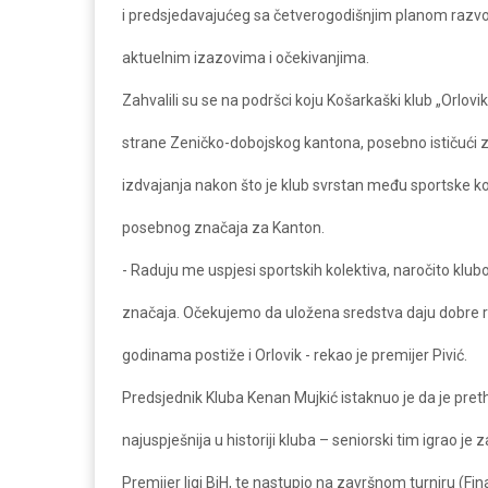
i predsjedavajućeg sa četverogodišnjim planom razvoj
aktuelnim izazovima i očekivanjima.
Zahvalili su se na podršci koju Košarkaški klub „Orlov
strane Zeničko-dobojskog kantona, posebno ističući 
izdvajanja nakon što je klub svrstan među sportske ko
posebnog značaja za Kanton.
- Raduju me uspjesi sportskih kolektiva, naročito kl
značaja. Očekujemo da uložena sredstva daju dobre r
godinama postiže i Orlovik - rekao je premijer Pivić.
Predsjednik Kluba Kenan Mujkić istaknuo je da je pre
najuspješnija u historiji kluba – seniorski tim igrao je
Premijer ligi BiH, te nastupio na završnom turniru (Fin