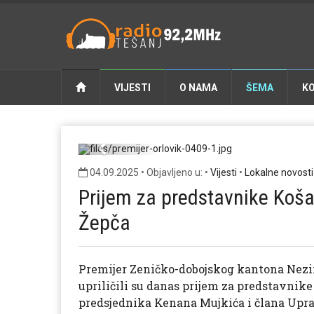
VIJESTI
O NAMA
ŠEMA
K
premi
Previous
04.09.2025 • Objavljeno u: •
Vijesti
•
Lokalne novosti
Prijem za predstavnike Koša
Žepča
Premijer Zeničko-dobojskog kantona Nezir
upriličili su danas prijem za predstavnik
predsjednika Kenana Mujkića i člana Upr