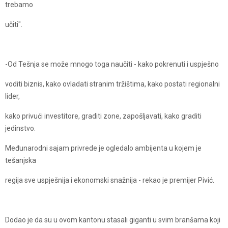
trebamo
učiti".
-Od Tešnja se može mnogo toga naučiti - kako pokrenuti i uspješno
voditi biznis, kako ovladati stranim tržištima, kako postati regionalni
lider,
kako privući investitore, graditi zone, zapošljavati, kako graditi
jedinstvo.
Međunarodni sajam privrede je ogledalo ambijenta u kojem je
tešanjska
regija sve uspješnija i ekonomski snažnija - rekao je premijer Pivić.
Dodao je da su u ovom kantonu stasali giganti u svim branšama koji