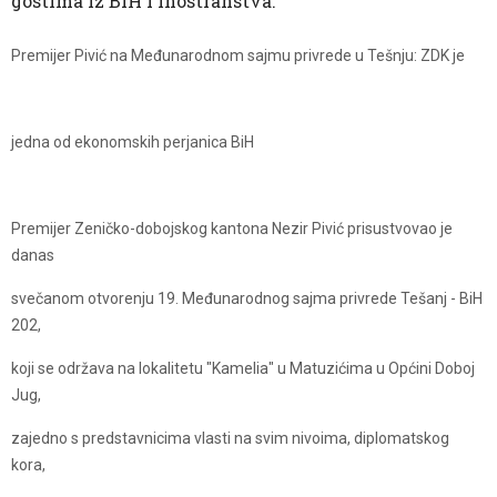
gostima iz BiH i inostranstva.
Premijer Pivić na Međunarodnom sajmu privrede u Tešnju: ZDK je
jedna od ekonomskih perjanica BiH
Premijer Zeničko-dobojskog kantona Nezir Pivić prisustvovao je
danas
svečanom otvorenju 19. Međunarodnog sajma privrede Tešanj - BiH
202,
koji se održava na lokalitetu "Kamelia" u Matuzićima u Općini Doboj
Jug,
zajedno s predstavnicima vlasti na svim nivoima, diplomatskog
kora,