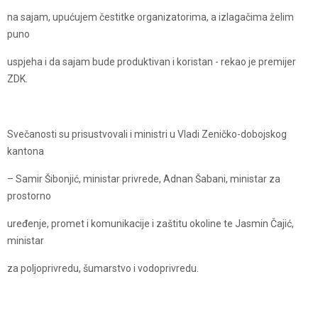
na sajam, upućujem čestitke organizatorima, a izlagačima želim
puno
uspjeha i da sajam bude produktivan i koristan - rekao je premijer
ZDK.
Svečanosti su prisustvovali i ministri u Vladi Zeničko-dobojskog
kantona
– Samir Šibonjić, ministar privrede, Adnan Šabani, ministar za
prostorno
uređenje, promet i komunikacije i zaštitu okoline te Jasmin Čajić,
ministar
za poljoprivredu, šumarstvo i vodoprivredu.