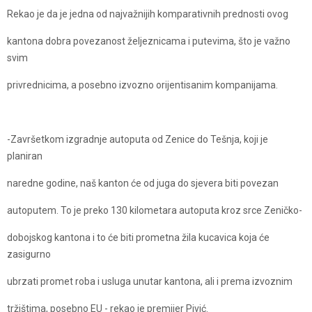
Rekao je da je jedna od najvažnijih komparativnih prednosti ovog
kantona dobra povezanost željeznicama i putevima, što je važno
svim
privrednicima, a posebno izvozno orijentisanim kompanijama.
-Završetkom izgradnje autoputa od Zenice do Tešnja, koji je
planiran
naredne godine, naš kanton će od juga do sjevera biti povezan
autoputem. To je preko 130 kilometara autoputa kroz srce Zeničko-
dobojskog kantona i to će biti prometna žila kucavica koja će
zasigurno
ubrzati promet roba i usluga unutar kantona, ali i prema izvoznim
tržištima, posebno EU - rekao je premijer Pivić.