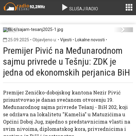
SLUŠAJ RADIO
5-1.jpg
sajam-tesanj2025-2
Previous
Next
25.09.2025 • Objavljeno u: •
Vijesti
•
Lokalne novosti
•
Premijer Pivić na Međunarodnom
sajmu privrede u Tešnju: ZDK je
jedna od ekonomskih perjanica BiH
Premijer Zeničko-dobojskog kantona Nezir Pivić
prisustvovao je danas svečanom otvorenju 19.
Međunarodnog sajma privrede Tešanj - BiH 202, koji
se održava na lokalitetu "Kamelia" u Matuzićima u
Općini Doboj Jug, zajedno s predstavnicima vlasti na
svim nivoima, diplomatskog kora, privrednicima i