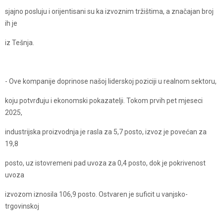
sjajno posluju i orijentisani su ka izvoznim tržištima, a značajan broj
ih je
iz Tešnja.
- Ove kompanije doprinose našoj liderskoj poziciji u realnom sektoru,
koju potvrđuju i ekonomski pokazatelji. Tokom prvih pet mjeseci
2025,
industrijska proizvodnja je rasla za 5,7 posto, izvoz je povećan za
19,8
posto, uz istovremeni pad uvoza za 0,4 posto, dok je pokrivenost
uvoza
izvozom iznosila 106,9 posto. Ostvaren je suficit u vanjsko-
trgovinskoj