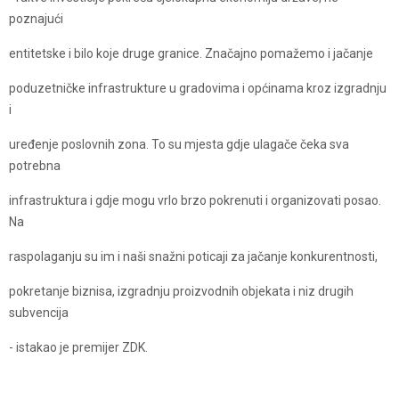
poznajući
entitetske i bilo koje druge granice. Značajno pomažemo i jačanje
poduzetničke infrastrukture u gradovima i općinama kroz izgradnju
i
uređenje poslovnih zona. To su mjesta gdje ulagače čeka sva
potrebna
infrastruktura i gdje mogu vrlo brzo pokrenuti i organizovati posao.
Na
raspolaganju su im i naši snažni poticaji za jačanje konkurentnosti,
pokretanje biznisa, izgradnju proizvodnih objekata i niz drugih
subvencija
- istakao je premijer ZDK.