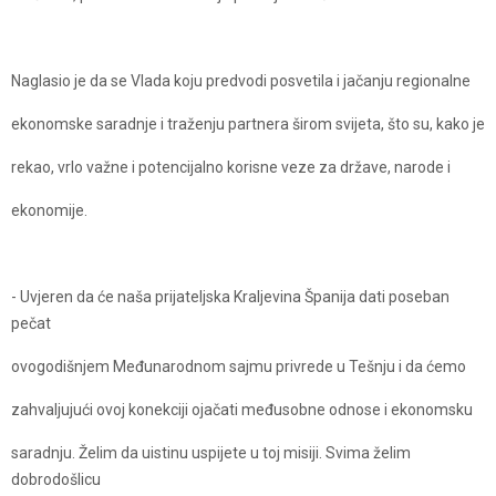
Naglasio je da se Vlada koju predvodi posvetila i jačanju regionalne
ekonomske saradnje i traženju partnera širom svijeta, što su, kako je
rekao, vrlo važne i potencijalno korisne veze za države, narode i
ekonomije.
- Uvjeren da će naša prijateljska Kraljevina Španija dati poseban
pečat
ovogodišnjem Međunarodnom sajmu privrede u Tešnju i da ćemo
zahvaljujući ovoj konekciji ojačati međusobne odnose i ekonomsku
saradnju. Želim da uistinu uspijete u toj misiji. Svima želim
dobrodošlicu