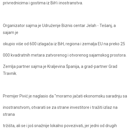
privrednicima i gostima iz BiH i inostranstva.
Organizator sajma je Udruženje Biznis centar Jelah - Tešanj, a
sajam je
okupio više od 600 izlagača iz BiH, regiona i zemalja EU na preko 25
000 kvadratnih metara zatvorenog i otvorenog sajamskog prostora.
Zemlja partner sajma je Kraljevina Španija, a grad-partner Grad
Travnik.
Premijer Pivić je naglasio da "moramo jačati ekonomsku saradnju sa
inostranstvom, otvarati se za strane investitore i tražiti izlaz na
strana
tržišta, ali se i još snažnije lokalno povezivati, jer jedni od drugih