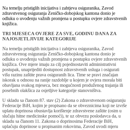
Na temelju pristiglih inicijativa i zahtjeva osiguranika, Zavod
zdravstvenog osiguranja Zeničko-dobojskog kantona donio je
odluku o uvođenju važnih promjena u postupku ovjere zdravstvenih
knjižica.
TRI MJESECA OVJERE ZA SVE, GODINU DANA ZA
NAJOSJETLJIVIJE KATEGORIJE
Na temelju pristiglih inicijativa i zahtjeva osiguranika, Zavod
zdravstvenog osiguranja Zeničko-dobojskog kantona donio je
odluku o uvođenju važnih promjena u postupku ovjere zdravstvenih
knjižica. Ove mjere imaju za cilj pojednostaviti administrativni
postupak, unaprijediti dostupnost zdravstvenih usluga i osigurati
višu razinu zaštite prava osiguranih lica. Time se pravi značajan
iskorak u odnosu na ranije razdoblje u kojem je ovjera morala biti
obavljana svakog mjeseca, bez mogućnosti produženog trajanja ili
posebnih olakšica za osjetljive kategorije stanovništva.
U skladu sa članom 87. stav (2) Zakona o zdravstvenom osiguranju
Federacije BiH, kojim je propisano da se obveznicima koji ne izvrše
uplatu doprinosa obustavlja korištenje zdravstvene zaštite (osim u
slučaju hitne medicinske pomoći), te uz obvezu poslodavca da, u
skladu sa članom 11. Zakona o doprinosima Federacije BiH,
uplaćuju doprinose u propisanim rokovima, Zavod uvodi mjeru