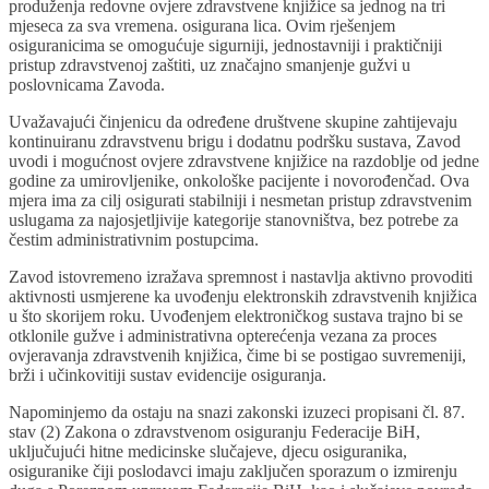
produženja redovne ovjere zdravstvene knjižice sa jednog na tri
mjeseca za sva vremena. osigurana lica. Ovim rješenjem
osiguranicima se omogućuje sigurniji, jednostavniji i praktičniji
pristup zdravstvenoj zaštiti, uz značajno smanjenje gužvi u
poslovnicama Zavoda.
Uvažavajući činjenicu da određene društvene skupine zahtijevaju
kontinuiranu zdravstvenu brigu i dodatnu podršku sustava, Zavod
uvodi i mogućnost ovjere zdravstvene knjižice na razdoblje od jedne
godine za umirovljenike, onkološke pacijente i novorođenčad. Ova
mjera ima za cilj osigurati stabilniji i nesmetan pristup zdravstvenim
uslugama za najosjetljivije kategorije stanovništva, bez potrebe za
čestim administrativnim postupcima.
Zavod istovremeno izražava spremnost i nastavlja aktivno provoditi
aktivnosti usmjerene ka uvođenju elektronskih zdravstvenih knjižica
u što skorijem roku. Uvođenjem elektroničkog sustava trajno bi se
otklonile gužve i administrativna opterećenja vezana za proces
ovjeravanja zdravstvenih knjižica, čime bi se postigao suvremeniji,
brži i učinkovitiji sustav evidencije osiguranja.
Napominjemo da ostaju na snazi ​​zakonski izuzeci propisani čl. 87.
stav (2) Zakona o zdravstvenom osiguranju Federacije BiH,
uključujući hitne medicinske slučajeve, djecu osiguranika,
osiguranike čiji poslodavci imaju zaključen sporazum o izmirenju