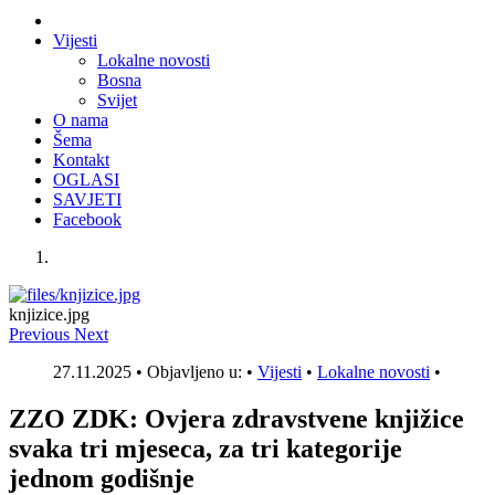
Vijesti
Lokalne novosti
Bosna
Svijet
O nama
Šema
Kontakt
OGLASI
SAVJETI
Facebook
knjizice.jpg
Previous
Next
27.11.2025 • Objavljeno u: •
Vijesti
•
Lokalne novosti
•
ZZO ZDK: Ovjera zdravstvene knjižice
svaka tri mjeseca, za tri kategorije
jednom godišnje