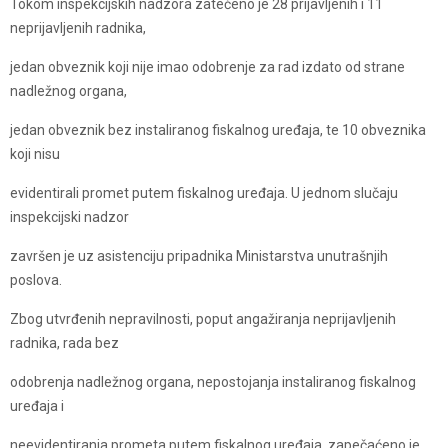
Tokom inspekcijskih nadzora zatečeno je 28 prijavljenih i 11
neprijavljenih radnika,
jedan obveznik koji nije imao odobrenje za rad izdato od strane
nadležnog organa,
jedan obveznik bez instaliranog fiskalnog uređaja, te 10 obveznika
koji nisu
evidentirali promet putem fiskalnog uređaja. U jednom slučaju
inspekcijski nadzor
završen je uz asistenciju pripadnika Ministarstva unutrašnjih
poslova.
Zbog utvrđenih nepravilnosti, poput angažiranja neprijavljenih
radnika, rada bez
odobrenja nadležnog organa, nepostojanja instaliranog fiskalnog
uređaja i
neevidentiranja prometa putem fiskalnog uređaja, zapečaćeno je