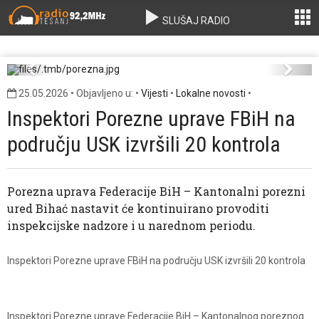
SLUŠAJ RADIO
porezna.jpg
Previous
Next
25.05.2026 • Objavljeno u: •
Vijesti
•
Lokalne novosti
•
Inspektori Porezne uprave FBiH na
području USK izvršili 20 kontrola
Porezna uprava Federacije BiH – Kantonalni porezni
ured Bihać nastavit će kontinuirano provoditi
inspekcijske nadzore i u narednom periodu.
Inspektori Porezne uprave FBiH na području USK izvršili 20 kontrola
Inspektori Porezne uprave Federacije BiH – Kantonalnog poreznog