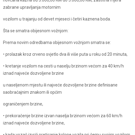
novčana kazna od 3.000,00 KM do 5.000,00 KM, zaštitna mjera
zabrane upravljanja motornim
vozilom u trajanju od devet mjeseci i četiri kaznena boda.
Šta se smatra obijesnom vožnjom:
Prema novim odredbama obijesnom vožnjom smatra se:
• prolazak kroz crveno svjetlo dva ili više puta u roku od 20 minuta,
• kretanje vozilom na cesti u naselju brzinom većom za 40 km/h
iznad najveće dozvoljene brzine
u naseljenom mjestu ili najveće dozvoljene brzine definisane
saobraćajnim znakom ili općim
ograničenjem brzine,
• prekoračenje brzine izvan naselja brzinom većom za 60 km/h
iznad najveće dozvoljene brzine,
• kada vozač izvrši preticanje kolone vozila pri čemu svojim vozilom