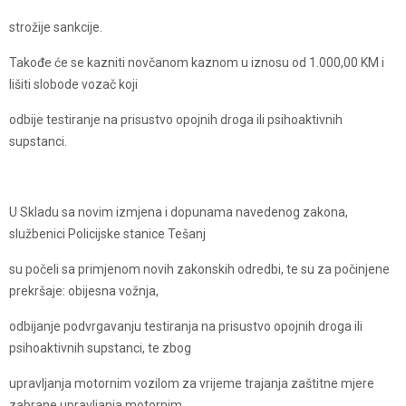
strožije sankcije.
Takođe će se kazniti novčanom kaznom u iznosu od 1.000,00 KM i
lišiti slobode vozač koji
odbije testiranje na prisustvo opojnih droga ili psihoaktivnih
supstanci.
U Skladu sa novim izmjena i dopunama navedenog zakona,
službenici Policijske stanice Tešanj
su počeli sa primjenom novih zakonskih odredbi, te su za počinjene
prekršaje: obijesna vožnja,
odbijanje podvrgavanju testiranja na prisustvo opojnih droga ili
psihoaktivnih supstanci, te zbog
upravljanja motornim vozilom za vrijeme trajanja zaštitne mjere
zabrane upravljanja motornim