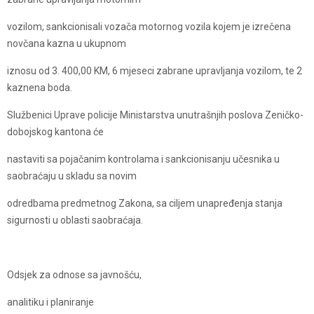
vozilom, sankcionisali vozača motornog vozila kojem je izrečena
novčana kazna u ukupnom
iznosu od 3. 400,00 KM, 6 mjeseci zabrane upravljanja vozilom, te 2
kaznena boda.
Službenici Uprave policije Ministarstva unutrašnjih poslova Zeničko-
dobojskog kantona će
nastaviti sa pojačanim kontrolama i sankcionisanju učesnika u
saobraćaju u skladu sa novim
odredbama predmetnog Zakona, sa ciljem unapređenja stanja
sigurnosti u oblasti saobraćaja.
Odsjek za odnose sa javnošću,
analitiku i planiranje