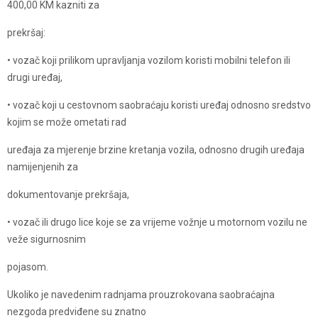
400,00 KM kazniti za
prekršaj:
• vozač koji prilikom upravljanja vozilom koristi mobilni telefon ili
drugi uređaj,
• vozač koji u cestovnom saobraćaju koristi uređaj odnosno sredstvo
kojim se može ometati rad
uređaja za mjerenje brzine kretanja vozila, odnosno drugih uređaja
namijenjenih za
dokumentovanje prekršaja,
• vozač ili drugo lice koje se za vrijeme vožnje u motornom vozilu ne
veže sigurnosnim
pojasom.
Ukoliko je navedenim radnjama prouzrokovana saobraćajna
nezgoda predviđene su znatno