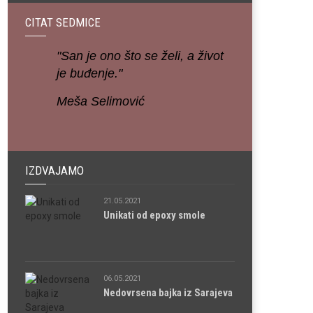
CITAT SEDMICE
"San je ono što se želi, a život
je buđenje."
Meša Selimović
IZDVAJAMO
21.05.2021
Unikati od epoxy smole
06.05.2021
Nedovrsena bajka iz Sarajeva