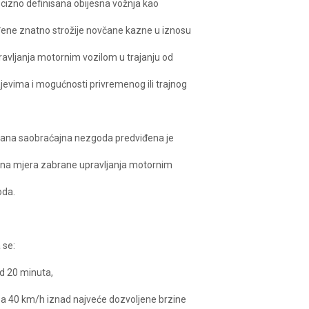
recizno definisana obijesna vožnja kao
iđene znatno strožije novčane kazne u iznosu
ravljanja motornim vozilom u trajanju od
jevima i mogućnosti privremenog ili trajnog
vana saobraćajna nezgoda predviđena je
tna mjera zabrane upravljanja motornim
oda.
 se:
od 20 minuta,
za 40 km/h iznad najveće dozvoljene brzine