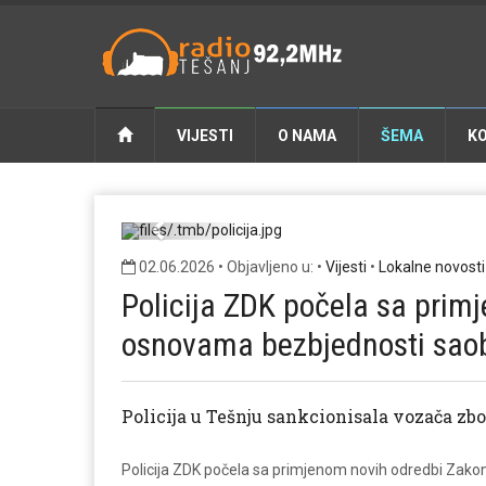
VIJESTI
O NAMA
ŠEMA
K
Previous
02.06.2026 • Objavljeno u: •
Vijesti
•
Lokalne novosti
Policija ZDK počela sa prim
osnovama bezbjednosti sao
Policija u Tešnju sankcionisala vozača zbo
Policija ZDK počela sa primjenom novih odredbi Zak