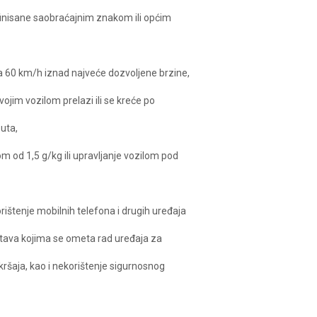
finisane saobraćajnim znakom ili općim
a 60 km/h iznad najveće dozvoljene brzine,
vojim vozilom prelazi ili se kreće po
puta,
m od 1,5 g/kg ili upravljanje vozilom pod
ištenje mobilnih telefona i drugih uređaja
dstava kojima se ometa rad uređaja za
ršaja, kao i nekorištenje sigurnosnog