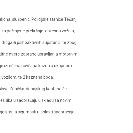
na, službenici Policijske stanice Tešanj
 za počinjene prekršaje: obijesna vožnja,
 droga ili psihoaktivnih supstanci, te zbog
štitne mjere zabrane upravljanja motornim
m je izrečena novčana kazna u ukupnom
a vozilom, te 2 kaznena boda.
poslova Zeničko-dobojskog kantona će
česnika u saobraćaju u skladu sa novim
stanja sigurnosti u oblasti saobraćaja.