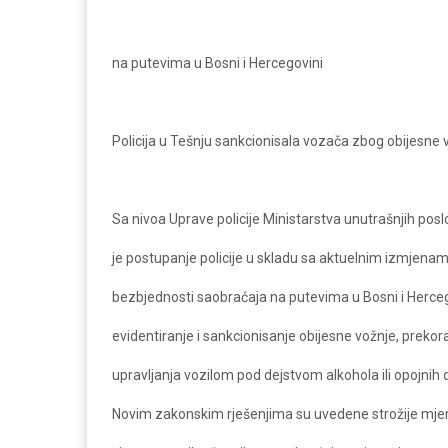
na putevima u Bosni i Hercegovini
Policija u Tešnju sankcionisala vozača zbog obijesne 
Sa nivoa Uprave policije Ministarstva unutrašnjih po
je postupanje policije u skladu sa aktuelnim izmje
bezbjednosti saobraćaja na putevima u Bosni i Herc
evidentiranje i sankcionisanje obijesne vožnje, prekor
upravljanja vozilom pod dejstvom alkohola ili opojnih 
Novim zakonskim rješenjima su uvedene strožije mjere