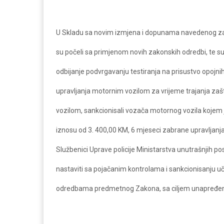
U Skladu sa novim izmjena i dopunama navedenog zako
su počeli sa primjenom novih zakonskih odredbi, te su
odbijanje podvrgavanju testiranja na prisustvo opojnih
upravljanja motornim vozilom za vrijeme trajanja za
vozilom, sankcionisali vozača motornog vozila koje
iznosu od 3. 400,00 KM, 6 mjeseci zabrane upravljanj
Službenici Uprave policije Ministarstva unutrašnjih 
nastaviti sa pojačanim kontrolama i sankcionisanju u
odredbama predmetnog Zakona, sa ciljem unapređenja 