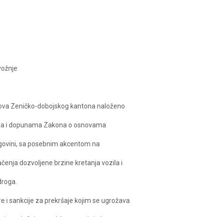
vožnje
slova Zeničko-dobojskog kantona naloženo
nama i dopunama Zakona o osnovama
egovini, sa posebnim akcentom na
ačenja dozvoljene brzine kretanja vozila i
droga.
 i sankcije za prekršaje kojim se ugrožava