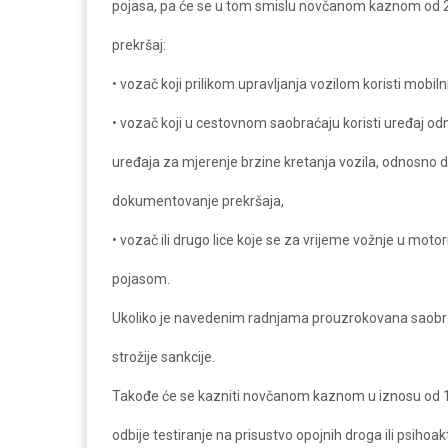
pojasa, pa će se u tom smislu novčanom kaznom od 2
prekršaj:
• vozač koji prilikom upravljanja vozilom koristi mobilni 
• vozač koji u cestovnom saobraćaju koristi uređaj o
uređaja za mjerenje brzine kretanja vozila, odnosno 
dokumentovanje prekršaja,
• vozač ili drugo lice koje se za vrijeme vožnje u mo
pojasom.
Ukoliko je navedenim radnjama prouzrokovana saobr
strožije sankcije.
Takođe će se kazniti novčanom kaznom u iznosu od 1.0
odbije testiranje na prisustvo opojnih droga ili psihoak