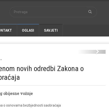
ONTAKT
OGLASI
SAVJETI
policija.jpg
Next
•
jenom novih odredbi Zakona o
braćaja
g obijesne vožnje
ona o osnovama bezbjednosti saobraćaja