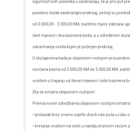
sigurnost svih učesnika u saobraćaju, te je prvi put p
posebno težak saobraćajni prekršaj, za koji su predv
od 2.000,00 - 3.000,00 KM, zaštitne mjere zabrane up
šest mjeseci i dva kaznena boda, a u određenim sluča
oduzimanja vozila kojim je počinjen prekršaj.
U slučajevima kada je obijesnom vožnjom prouzroko
novčana kazna od 3.000,00 KM do 5.000,00 KM, zašti
vozilom u trajanju od devet mjeseci i četiri kaznena b
Šta se smatra obijesnom vožnjom:
Prema novim odredbama obijesnom vožnjom smatra
• prolazak kroz crveno svjetlo dva ili više puta u roku 
• kretanje vozilom na cesti u naselju brzinom većom 