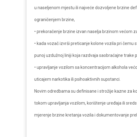
u naseljenom mjestu ili najveće dozvoljene brzine de
ograničenjem brzine,
• prekoračenje brzine izvan naselja brzinom većom z
• kada vozač izvrši preticanje kolone vozila pri čemu s
punoj uzdužnoj liniji koja razdvaja saobraćajne trake 
• upravljanje vozilom sa koncentracijom alkohola većo
uticajem narkotika ili psihoaktivnih supstanci.
Novim odredbama su definisane i strožije kazne za kor
tokom upravljanja vozilom, korištenje uređaja ili sre
mjerenje brzine kretanja vozila i dokumentovanje prek