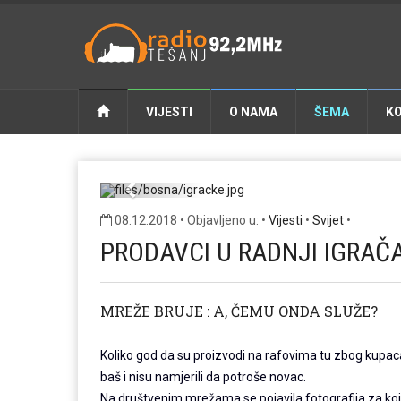
VIJESTI
O NAMA
ŠEMA
K
Previous
08.12.2018 • Objavljeno u: •
Vijesti
•
Svijet
•
PRODAVCI U RADNJI IGRAČ
MREŽE BRUJE : A, ČEMU ONDA SLUŽE?
Koliko god da su proizvodi na rafovima tu zbog kupaca,
baš i nisu namjerili da potroše novac.
Na društvenim mrežama se pojavila fotografija za koju