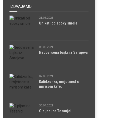
IZDVAJAMO
21.05.2021
Unikati od epoxy smole
06.05.2021
Nedovrsena bajka iz Sarajeva
02.05.2021
Kafidzonka, umjetnost s
mirisom kafe.
30.04.2021
O pijaci na Tesanjci