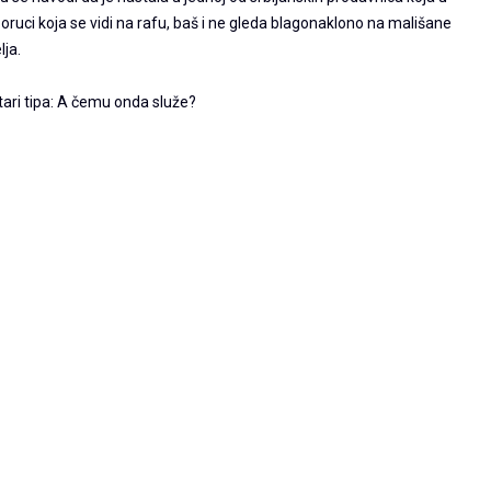
oruci koja se vidi na rafu, baš i ne gleda blagonaklono na mališane
lja.
ri tipa: A čemu onda služe?