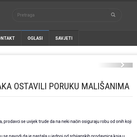
ONTAKT
OGLASI
SAVJETI
igracke.jpg
Next
AKA OSTAVILI PORUKU MALIŠANIMA
 prodavci se uvijek trude da na neki način osiguraju robu od onih koji
 se navodi da je nastala u jednoj od srbijanskih prodavnica koja u