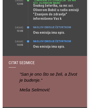
"ZNANJEM DO ZDRAVLJA" SA MR
DANAS
SCI. OLIVEROM BABIĆ
12:00
Svakog četvrtka, sa mr.sci.
Oliverom Babić u radio emisiji
"Znanjem do zdravlja"
informišemo Vas k
NASLOV EMISIJE ČETVRTKOM
DANAS
13:00
Ova emisija ima opis.
NASLOV EMISIJE ČETVRTKOM
DANAS
14:00
Ova emisija ima opis.
CITAT SEDMICE
"San je ono što se želi, a život
je buđenje."
Meša Selimović