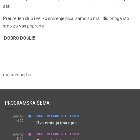
sati.
Preuređen club i veliko sniženje pića, samo su mali dio onoga što
smo za Vas pripremili.
DOBRO DOŠLI!!!
radiotesanj.ba
PROGRAMSKA ŠEMA
NASLOV EMISIJE PETKOM
DANAS
14:00
Ova emisija ima opis.
NASLOV EMISIJE PETKOM
DANAS
15:00