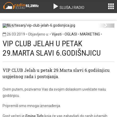
SLUŠAJ RADIO
vip-club-jelah-6.godisnjica.jpg
Previous
Next
26.03.2019 • Objavljeno u: •
Vijesti
•
OGLASI
•
MARKETING
•
VIP CLUB JELAH U PETAK
29.MARTA SLAVI 6.GODIŠNJICU
VIP CLUB Jelah u petak 29.Marta slavi 6.godišnjicu
uspješnog rada i postojanja.
Ovim putem, pozivamo Vas da svojim dolaskom uveličate našu
godišnjicu.
Pripremili smo mnoga iznenađenja.
Gost večeri je
Emina Tufo
koja će vas zabavljati do ranih jutarnjih