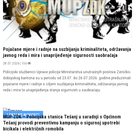
Pojačane mjere i radnje na suzbijanju kriminaliteta, održavanja
javnog reda i mira i unaprijeđenje sigurnosti saobraćaja
28.07.2026 | 156
Policijski službenici Uprave policije Ministarstva unutrašnjih poslova Zeničko-
dobojskog kantona su u periodu od 23.07. do 26.07.2026. godine preduzimali
pojačane mjere i radnje s ciljem suzbijanja kriminaliteta, održavanja javnog
reda i mira te unaprijeđenja stanja sigurnosti u saobraćaju.
LOKALNE NOVOSTI
MUP ZDK – Policijska stanica Tešanj u saradnji s Općinom
Tešanj provodi preventivnu kampanju o sigurnoj upotrebi
bicikala i električnih romobila