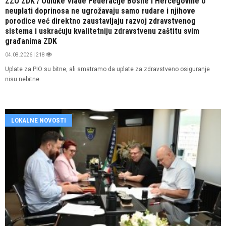
ZZO ZDK / Odluke Vlade Federacije Bosne i Hercegovine o
neuplati doprinosa ne ugrožavaju samo rudare i njihove
porodice već direktno zaustavljaju razvoj zdravstvenog
sistema i uskraćuju kvalitetniju zdravstvenu zaštitu svim
građanima ZDK
04.08.2026 | 218
Uplate za PIO su bitne, ali smatramo da uplate za zdravstveno osiguranje
nisu nebitne.
LOKALNE NOVOSTI