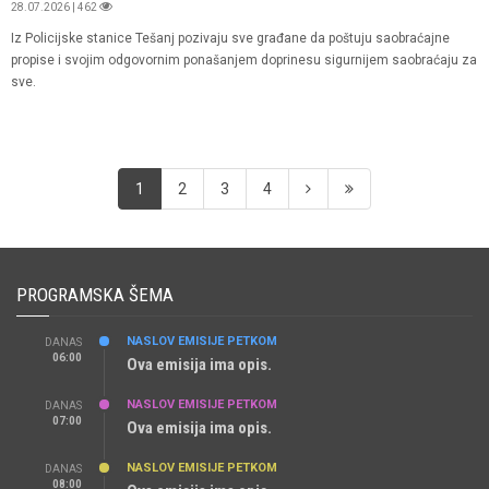
28.07.2026 | 462
Iz Policijske stanice Tešanj pozivaju sve građane da poštuju saobraćajne
propise i svojim odgovornim ponašanjem doprinesu sigurnijem saobraćaju za
sve.
1
2
3
4
PROGRAMSKA ŠEMA
NASLOV EMISIJE PETKOM
DANAS
06:00
Ova emisija ima opis.
NASLOV EMISIJE PETKOM
DANAS
07:00
Ova emisija ima opis.
NASLOV EMISIJE PETKOM
DANAS
08:00