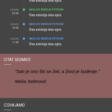
Ova emisija ima opis.
NASLOV EMISIJE PETKOM
DANAS
09:00
Ova emisija ima opis.
NASLOV EMISIJE PETKOM
DANAS
10:00
Ova emisija ima opis.
NASLOV EMISIJE PETKOM
DANAS
11:00
Ova emisija ima opis.
CITAT SEDMICE
"San je ono što se želi, a život je buđenje."
Meša Selimović
IZDVAJAMO