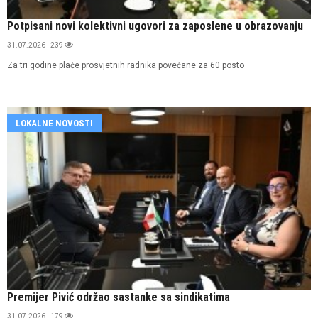
Potpisani novi kolektivni ugovori za zaposlene u obrazovanju
31.07.2026 | 239
Za tri godine plaće prosvjetnih radnika povećane za 60 posto
LOKALNE NOVOSTI
Premijer Pivić održao sastanke sa sindikatima
31.07.2026 | 179