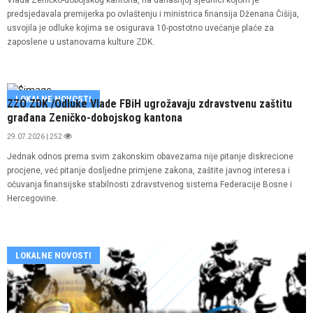
Vlada Zeničko-dobojskog kantona, na današnjoj sjednici kojom je
predsjedavala premijerka po ovlaštenju i ministrica finansija Dženana Čišija,
usvojila je odluke kojima se osigurava 10-postotno uvećanje plaće za
zaposlene u ustanovama kulture ZDK.
LOKALNE NOVOSTI
ZZO ZDK /Odluke Vlade FBiH ugrožavaju zdravstvenu zaštitu
građana Zeničko-dobojskog kantona
29.07.2026 | 252
Jednak odnos prema svim zakonskim obavezama nije pitanje diskrecione
procjene, već pitanje dosljedne primjene zakona, zaštite javnog interesa i
očuvanja finansijske stabilnosti zdravstvenog sistema Federacije Bosne i
Hercegovine.
LOKALNE NOVOSTI